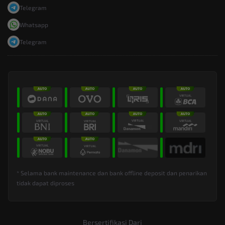
Telegram
Whatsapp
Telegram
* Selama bank maintenance dan bank offline deposit dan penarikan
tidak dapat diproses
Bersertifikasi Dari