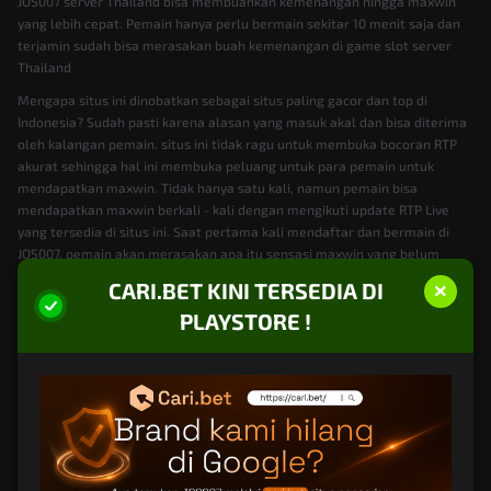
JOS007 server Thailand bisa membuahkan kemenangan hingga maxwin
yang lebih cepat. Pemain hanya perlu bermain sekitar 10 menit saja dan
terjamin sudah bisa merasakan buah kemenangan di game slot server
Thailand
Mengapa situs ini dinobatkan sebagai situs paling gacor dan top di
Indonesia? Sudah pasti karena alasan yang masuk akal dan bisa diterima
oleh kalangan pemain. situs ini tidak ragu untuk membuka bocoran RTP
akurat sehingga hal ini membuka peluang untuk para pemain untuk
mendapatkan maxwin. Tidak hanya satu kali, namun pemain bisa
mendapatkan maxwin berkali - kali dengan mengikuti update RTP Live
yang tersedia di situs ini. Saat pertama kali mendaftar dan bermain di
JOS007, pemain akan merasakan apa itu sensasi maxwin yang belum
tentu bisa didapatkan di situs lainnya. Hanya di di
JOS007 server Thailand
×
CARI.BET KINI TERSEDIA DI
para pemain bisa membuktikan bahwa maxwin bukan hanya sekedar
PLAYSTORE !
mitos melainkan bisa terbukti di situs yang tepat seperti JOS007.
Untuk mengakses situs JOS007 tentunya sangat mudah. Para pemain
cukup mencari situs ini di pencarian google dengan kata kunci
JOS007
login
maka situs ini akan muncul di halaman pertama dan rank satu di
google. Akses dan detail permainannya juga sangat mudah dipahami
karena situs ini sudah memiliki tampilan yang sangat elegan. Menariknya
lagi, semua permainan dapat diakses hanya dengan mendaftarkan 1
username. Ini sangat mempermudah para pemain agar bisa mengakses