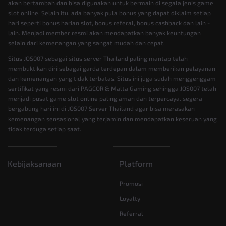
akan bertambah dan bisa digunakan untuk bermain di segala jenis game
slot online. Selain itu, ada banyak pula bonus yang dapat diklaim setiap
hari seperti bonus harian slot, bonus referal, bonus cashback dan lain -
lain. Menjadi member resmi akan mendapatkan banyak keuntungan
selain dari kemenangan yang sangat mudah dan cepat.
Situs JOS007 sebagai situs server Thailand paling mantap telah
membuktikan diri sebagai garda terdepan dalam memberikan pelayanan
dan kemenangan yang tidak terbatas. Situs ini juga sudah menggenggam
sertifikat yang resmi dari PAGCOR & Malta Gaming sehingga JOS007 telah
menjadi pusat game slot online paling aman dan terpercaya. segera
bergabung hari ini di JOS007 Server Thailand agar bisa merasakan
kemenangan sensasional yang terjamin dan mendapatkan keseruan yang
tidak terduga setiap saat.
Kebijaksanaan
Platform
Promosi
Loyalty
Referral