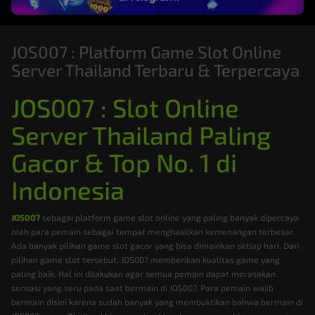
JOS007 : Platform Game Slot Online
Server Thailand Terbaru & Terpercaya
JOS007 : Slot Online
Server Thailand Paling
Gacor & Top No. 1 di
Indonesia
JOS007
sebagai platform game slot online yang paling banyak dipercaya
oleh para pemain sebagai tempat menghasilkan kemenangan terbesar.
Ada banyak pilihan game slot gacor yang bisa dimainkan setiap hari. Dari
pilihan game slot tersebut, JOS007 memberikan kualitas game yang
paling baik. Hal ini dilakukan agar semua pemain dapat merasakan
sensasi yang seru pada saat bermain di JOS007. Para pemain wajib
bermain disini karena sudah banyak yang membuktikan bahwa bermain di