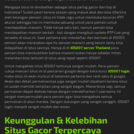
Mengapa situs ini dinobatkan sebagai situs paling gacor dan top di
Indonesia? Sudah pasti karena alasan yang masuk akal dan bisa diterima
oleh kalangan pemain. situs ini tidak ragu untuk membuka bocoran RTP
akurat sehingga hal ini membuka peluang untuk para pemain untuk
mendapatkan maxwin. Tidak hanya satu kali, namun pemain bisa
mendapatkan maxwin berkali - kali dengan mengikuti update RTP Live yang
tersedia di situs ini. Saat pertama kali mendaftar dan bermain di JOS007,
pemain akan merasakan apa itu sensasi maxwin yang belum tentu bisa
didapatkan di situs lainnya. Hanya di di
JOS007 server Thailand
para
pemain bisa membuktikan bahwa maxwin bukan hanya sekedar mitos
melainkan bisa terbukti di situs yang tepat seperti JOS007.
Untuk mengakses situs JOS007 tentunya sangat mudah. Para pemain
cukup mencari situs ini di pencarian google dengan kata kunci
JOS007 login
maka situs ini akan muncul di halaman pertama dan rank satu di google.
Akses dan detail permainannya juga sangat mudah dipahami karena situs
ini sudah memiliki tampilan yang sangat elegan. Menariknya lagi, semua
permainan dapat diakses hanya dengan mendaftarkan 1 username. Ini
sangat mempermudah para pemain agar bisa mengakses semua
permainan di akun mereka. Dengan dukungan yang sangat canggih, JOS007
login menjadi sangat mudah dan aman.
Keunggulan & Kelebihan
Situs Gacor Terpercaya