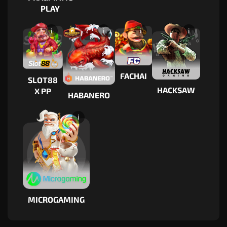
PLAY
i
i
i
i
FACHAI
SLOT88
HACKSAW
X PP
HABANERO
i
MICROGAMING